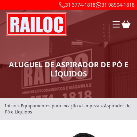
31 3774-1818
31 98504-1818
ALUGUEL DE ASPIRADOR DE PÓ E
LÍQUIDOS
Início
»
Equipamentos para locação
»
Limpeza
»
Aspirador de
Pó e Líquidos