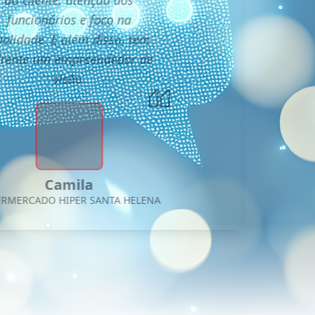
funcionários e foco na
alidade. E além disso, tem
frente um empreendedor de
visão.
Camila
ERMERCADO HIPER SANTA HELENA