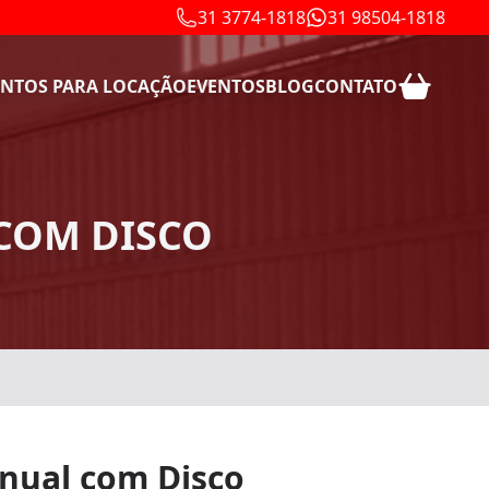
31 3774-1818
31 98504-1818
NTOS PARA LOCAÇÃO
EVENTOS
BLOG
CONTATO
COM DISCO
nual com Disco