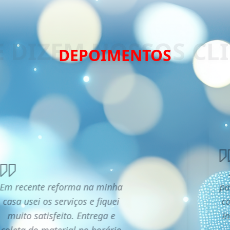
DEPOIMENTOS
Em recente reforma na minha
pa
casa usei os serviços e fiquei
co
muito satisfeito. Entrega e
i
coleta do material no horário