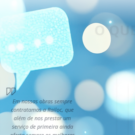
Em nossas obras sempre
contratamos a Railoc, que
além de nos prestar um
serviço de primeira ainda
oferta sempre os melhores