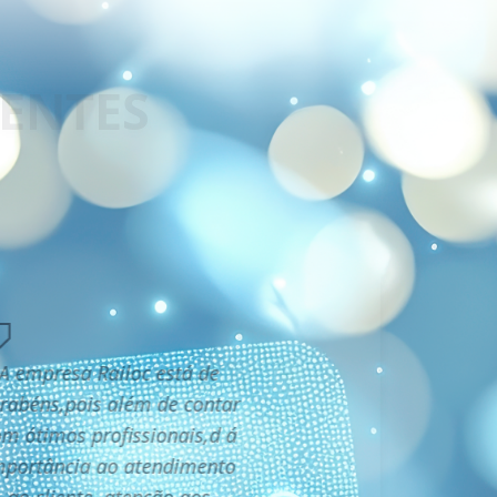
A empresa Railoc está de
rabéns,pois além de contar
m ótimos profissionais,d á
mportância ao atendimento
ao cliente, atenção aos