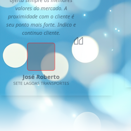
valores do mercado. A
proximidade com o cliente é
seu ponto mais forte. Indico e
continuo cliente.
José Roberto
SETE LAGOAS TRANSPORTES