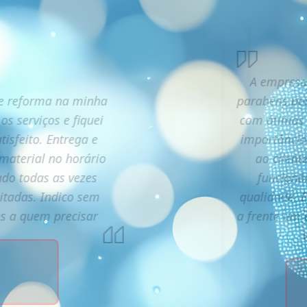
A empresa 
e reforma na minha
parabéns,poi
os serviços e fiquei
com ótimos 
tisfeito. Entrega e
importância
 material no horário
ao client
do todas as vezes
funcioná
citadas. Indico sem
qualidade. 
es a quem precisar
a frente um