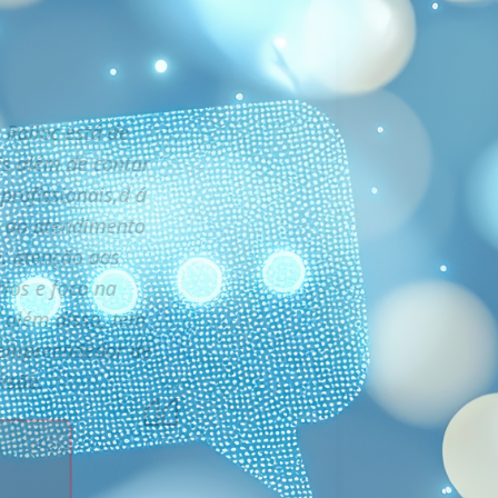
Railoc está de
s além de contar
profissionais,d á
 ao atendimento
e, atenção aos
rios e foco na
E além disso, tem
 empreendedor de
visão.