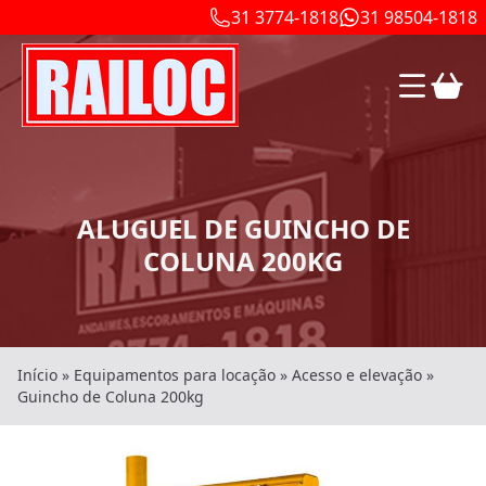
31 3774-1818
31 98504-1818
ALUGUEL DE GUINCHO DE
COLUNA 200KG
Início
»
Equipamentos para locação
»
Acesso e elevação
»
Guincho de Coluna 200kg