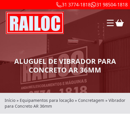
31 3774-1818
31 98504-1818
ALUGUEL DE VIBRADOR PARA
CONCRETO AR 36MM
Início
»
Equipamentos para locação
»
Concretagem
»
Vibrador
para Concreto AR 36mm