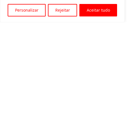
Personalizar
Rejeitar
Aceitar tudo
Av. Padre Tarcísio, 1715 - Sete Lagoas
31 3774-1818
31 98504-1818
MENU
Quem somos
Equipamentos para locação
Eventos
Blog