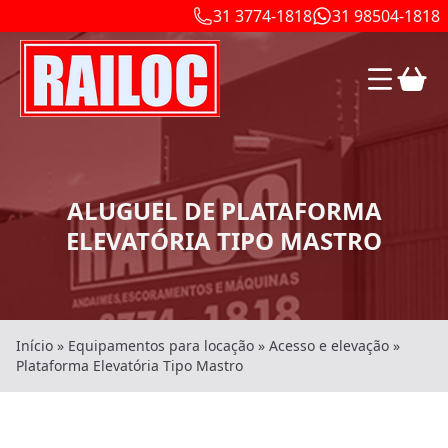
31 3774-1818
31 98504-1818
ALUGUEL DE PLATAFORMA
ELEVATÓRIA TIPO MASTRO
Início
»
Equipamentos para locação
»
Acesso e elevação
»
Plataforma Elevatória Tipo Mastro