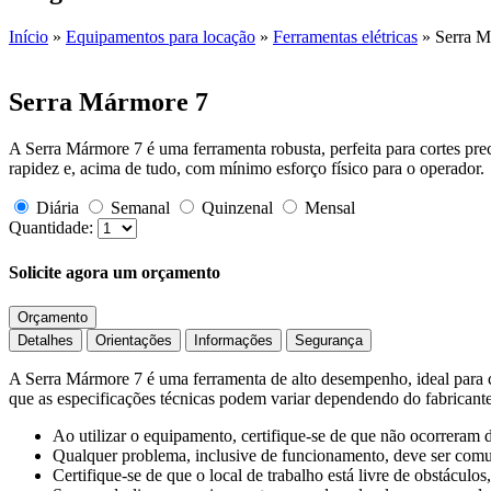
Início
»
Equipamentos para locação
»
Ferramentas elétricas
»
Serra M
Serra Mármore 7
A Serra Mármore 7 é uma ferramenta robusta, perfeita para cortes pre
rapidez e, acima de tudo, com mínimo esforço físico para o operador.
Diária
Semanal
Quinzenal
Mensal
Quantidade:
Solicite agora um orçamento
Orçamento
Detalhes
Orientações
Informações
Segurança
A Serra Mármore 7 é uma ferramenta de alto desempenho, ideal para co
que as especificações técnicas podem variar dependendo do fabricante.
Ao utilizar o equipamento, certifique-se de que não ocorreram d
Qualquer problema, inclusive de funcionamento, deve ser comu
Certifique-se de que o local de trabalho está livre de obstáculos