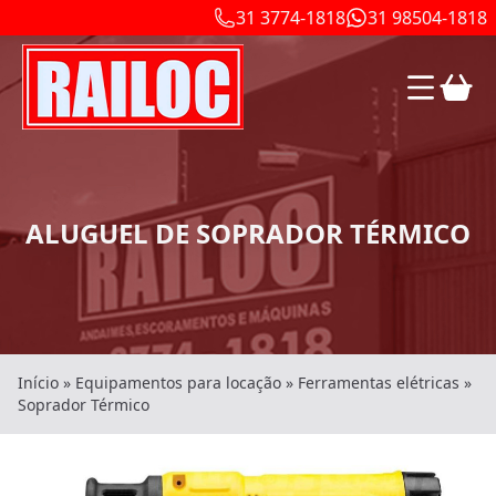
31 3774-1818
31 98504-1818
ALUGUEL DE SOPRADOR TÉRMICO
Início
»
Equipamentos para locação
»
Ferramentas elétricas
»
Soprador Térmico