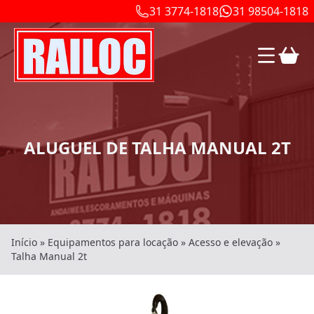
31 3774-1818
31 98504-1818
ALUGUEL DE TALHA MANUAL 2T
Início
»
Equipamentos para locação
»
Acesso e elevação
»
Talha Manual 2t