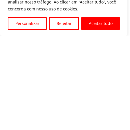
analisar nosso tráfego. Ao clicar em “Aceitar tudo”, você
concorda com nosso uso de cookies.
Personalizar
Rejeitar
Aceitar tudo
Av. Padre Tarcísio, 1715 - Sete Lagoas
31 3774-1818
31 98504-1818
MENU
Quem somos
Equipamentos para locação